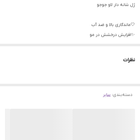
ژل شانه دار لاو جوجو
🤍ماندگاری بالا و ضد آب
✨افزایش درخشش در مو
🤍دارای فرمول غیر چسبندگی
✨تقویت کننده مو
نظرات
🤍حالت دهنده قوی
✨ترمیم موهای آسیب دیده
🤍پیشگیری از موخوره
دسته‌بندی
:
سایر
✨بدون هیچ گونه حساسیتی
🤍بدون ایجاد سفیدک روی موها
✨مناسب آقایون و خانم ها
🤍حجم 260میل