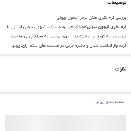
توضیحات
بررسی کرم لاغری فلفل قرمز آیچون بیوتی
کرم لاغری آیچون بیوتی
کاملا گیاهی بوده،‌ شرکت آیچون بیوتی این ژل با
کیفیت را به گونه ای ساخته که از روی پوست به سطح چربی ها نفوذ
کرده واز انباشته شدن و ذخیره چربی در قسمت های شکم، ران، پهلو،
باسن و بازو جلوگیری کرده و سلولهای چربی را کوچک و کم کم از بین می
برد .اگر همزمان با استفاده از این
ژل لاغری آیچون بیوتی
سوز ماساژ،
نظرات
حرکات ورزشی و رژیم غذایی را رعایت کنیم زودتر به نتیجه خواهیم رسید
و پیشرفت بهتری خواهیم داشت به طوری که اگر سه روز متوالی به این
نکات(ماساژ، ورزش، رژیم غذایی) توجه داشته باشیم شاهد کوچک شدن
دسته‌بندی
:
سایر
بافت های چربی خواهیم بود. نکته مثبتی که در مورد این ژل لاغری
نسبت به محصولات مشابه میتوان به آن اشاره کرد این است که چون
پروسه لاغر شدن توسط این ژل با
ماساژ
و ورزش همراه است بعد از لاغر
شدن قسمت های مد نظر پوست آن قسمت به هیچ عنوان شل ویا