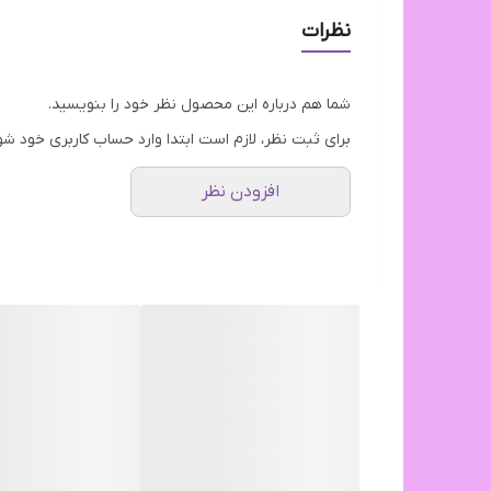
فرمولاسیون حساس:
طراحی شده برای جلوگیری از ای
نظرات
طبیعی و ایمن:
حاوی عصاره‌های گیاهی «کرنبری» و 
تکنولوژی 12 ساعته:
مجهز به کمپلکس تازگی که تا ۱۲ ساعت احساس تمیزی و طراوت را برای شما به ارمغان می‌آورد.
شما هم درباره این محصول نظر خود را بنویسید.
pH متعادل:
کاملاً سازگار با محیط حساس ناحیه تناس
برای ثبت نظر، لازم است ابتدا وارد حساب کاربری خود شو
حس خنکی ملایم:
دارای عصاره نعنا که حس تازگی و پا
افزودن نظر
✅
توصیه شده توسط متخصصان پوست
✅
مناسب برای استفاده روزانه