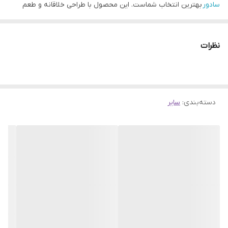
سادور
بهترین انتخاب شماست. این محصول با طراحی خلاقانه و طعم
بی‌نظیر هندوانه، تجربه‌ای متفاوت از تازگی را به شما هدیه می‌دهد.
کاربرد
دهانشویه
سادور چیست؟
نظرات
این دهانشویه تنها یک خوشبوکننده نیست؛ بلکه با فرمولاسیون خاص
خود به حذف باکتری‌های مضر دهان، جلوگیری از ایجاد پلاک دندانی و
حفظ سلامت لثه‌ها کمک می‌کند. به دلیل بسته‌بندی ساشه‌ای (تک‌نفره)،
دسته‌بندی
:
سایر
بهترین همراه شما در محیط کار، مهمانی، سفر و پس از صرف وعده‌های
غذایی است.
مناسب چه افرادی است؟
این محصول برای تمامی افراد مناسب است. برخلاف دهانشویه‌های حاوی
الکل که باعث خشکی دهان می‌شوند، این مدل برای دهان‌های حساس نیز
بسیار ملایم بوده و باعث سوزش نمی‌شود.
تناژ رنگی و ظاهر
مایع این
دهانشویه
شفاف با تم بسیار ملایم صورتی/قرمز (برگرفته از