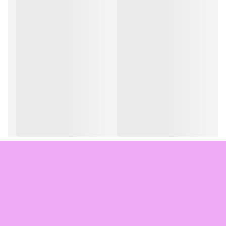
مدت ۲_۳ دقیقه ماساژ داده شود تا کامل جذب پوست شود. برای رسیدن
به نتیجه دلخواه این عمل را دوبار در روز تکرار کنید. بعد از ۴_۶ ساعت
محل را با آب ولرم بشورید
معمولا با استفاده مرتب یک ماهه شاهد تغییرات هستید اما برای تاثیر
بیشتر وماندگاری دوره ۲تا ۳ماهه کامل طی شود.