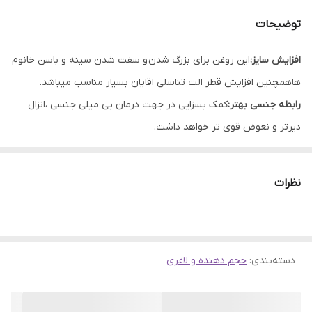
توضیحات
افزایش سایز:
این روغن برای بزرگ شدن و سفت شدن سینه و باسن خانوم
هاهمچنین افزایش قطر الت تناسلی اقایان بسیار مناسب میباشد.
رابطه جنسی بهتر:
کمک بسزایی در جهت درمان بی میلی جنسی ،انزال
دیر‌تر و نعوض قوی تر خواهد داشت.
حجم دهی عضلات بدنسازان:
جایگزین مناسب برای مکمل های هورمونی
پر عوارض ورزشکاران و بدنسازان این افراد میتوانند برای حجیم کردن
نظرات
عضلات بدنشان بعد از تمرین از این روغن استفاده کنند زیرا بعد از تمرین
گردش خون افزایش پیدا میکند وتاثیرگذاری روغن بیشتر است
طریقه استفاده:
قبل از استفاده محل مورد نظر را با آب و صابون شستشو
دسته‌بندی
:
حجم دهنده و لاغری
دهید تا منافذ پوستی به طور کامل پاکسازی شود (بهتر است قبل از
استفاده از روغن محل مورد نظر ماساژ داده شود تا گردش خون ناحیه
فعال تر شود ) سپس چند قطره از روغن روی محل مورد نظر بریزید به