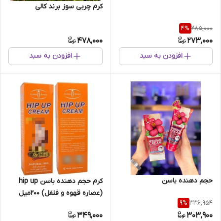
کرم چربی سوز برند کالی
285,000
4
%
478,000
273,000
افزودن به سبد
افزودن به سبد
حجم دهنده باسن
کرم حجم دهنده باسن hip up
(عصاره قهوه و فلفل) 200میل
336,954
9
%
349,000
303,900