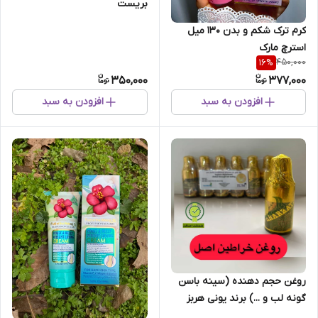
بریست
کرم ترک شکم و بدن ۱۳۰ میل
استرچ مارک
450,000
16
%
350,000
377,000
افزودن به سبد
افزودن به سبد
روغن حجم دهنده (سینه باسن
گونه لب و ...) برند یونی هربز